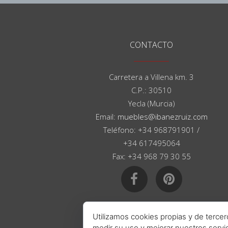
CONTACTO
Carretera a Villena km. 3
C.P.: 30510
Yecla (Murcia)
Email:
muebles@ibanezruiz.com
Teléfono: +34 968791901 /
+34 617495064
Fax: +34 968 79 30 55
Utilizamos cookies propias y de tercer
medir su uso y mejorar nuestros servi