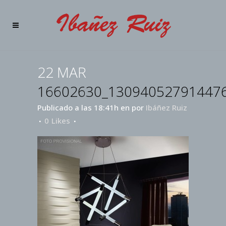
22 MAR
16602630_13094052791447
Publicado a las 18:41h
en
por
Ibáñez Ruiz
0
Likes