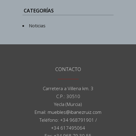
CATEGORÍAS
Noticias
CONTACTO
Carretera a Villena km. 3
C.P.: 30510
Yecla (Murcia)
Email:
muebles@ibanezruiz.com
Teléfono: +34 968791901 /
+34 617495064
Fax: +34 968 79 30 55