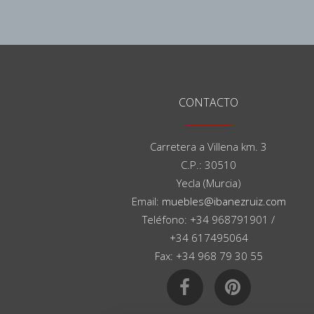
CONTACTO
Carretera a Villena km. 3
C.P.: 30510
Yecla (Murcia)
Email:
muebles@ibanezruiz.com
Teléfono: +34 968791901 /
+34 617495064
Fax: +34 968 79 30 55