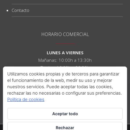
Contacto
HORARIO COMERCIAL
LUNES A VIERNES
Mañanas: 10:00h a 13:30h
Tardes: 16:00h a 20:30h
Utilizamos cookies propias y de terceros para garantizar
el funcionamiento de la web, medir su uso y mejorar
SÁBADOS
nuestros servicios. Puede aceptar todas las cookies,
Mañanas: 10:00h a 14:00h
rechazar las no necesarias o configurar sus preferencias.
Tardes: 16:00h a 21:00h
Política de cookies
Aceptar todo
Rechazar
© 2015 IBAÑEZ RUIZ