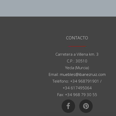
CONTACTO
Carretera a Villena km. 3
C.P.: 30510
Yecla (Murcia)
Email:
muebles@ibanezruiz.com
Teléfono: +34 968791901 /
+34 617495064
Fax: +34 968 79 30 55