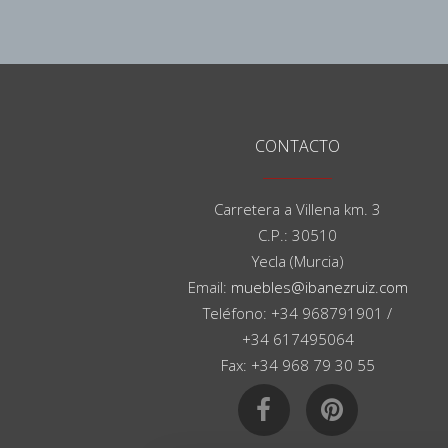
CONTACTO
Carretera a Villena km. 3
C.P.: 30510
Yecla (Murcia)
Email:
muebles@ibanezruiz.com
Teléfono: +34 968791901 /
+34 617495064
Fax: +34 968 79 30 55