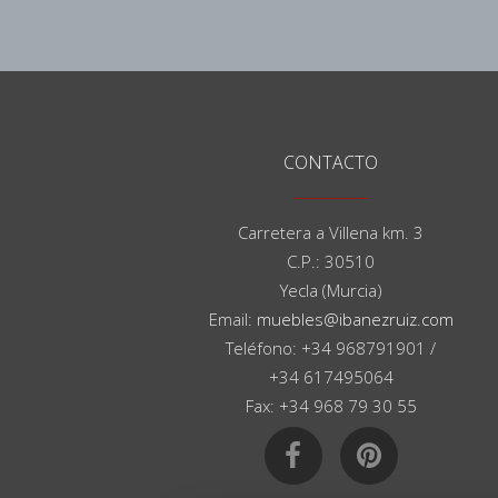
CONTACTO
Carretera a Villena km. 3
C.P.: 30510
Yecla (Murcia)
Email:
muebles@ibanezruiz.com
Teléfono: +34 968791901 /
+34 617495064
Fax: +34 968 79 30 55