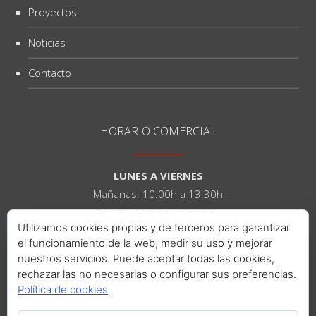
Proyectos
Noticias
Contacto
HORARIO COMERCIAL
LUNES A VIERNES
Mañanas: 10:00h a 13:30h
Tardes: 16:00h a 20:30h
Utilizamos cookies propias y de terceros para garantizar
el funcionamiento de la web, medir su uso y mejorar
SÁBADOS
nuestros servicios. Puede aceptar todas las cookies,
Mañanas: 10:00h a 14:00h
rechazar las no necesarias o configurar sus preferencias.
Tardes: 16:00h a 21:00h
Política de cookies