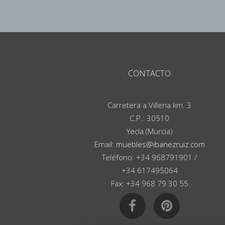
CONTACTO
Carretera a Villena km. 3
C.P.: 30510
Yecla (Murcia)
Email:
muebles@ibanezruiz.com
Teléfono: +34 968791901 /
+34 617495064
Fax: +34 968 79 30 55